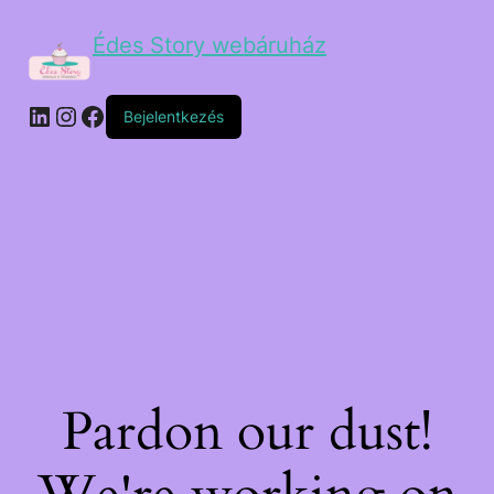
Édes Story webáruház
Bejelentkezés
Pardon our dust!