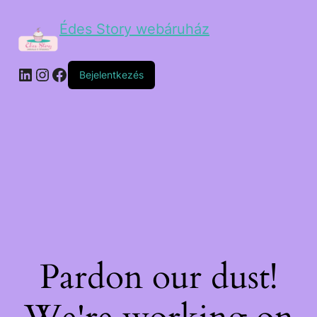
Édes Story webáruház
Bejelentkezés
Pardon our dust!