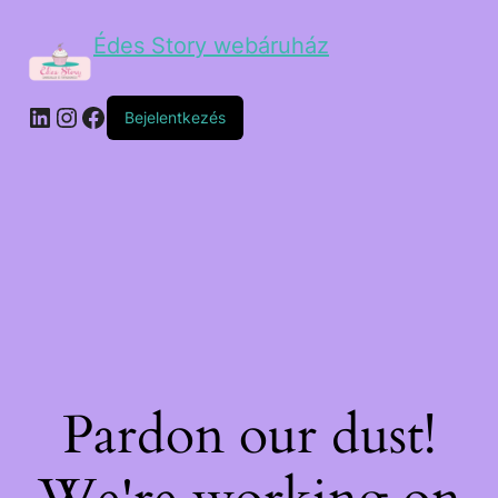
Édes Story webáruház
Bejelentkezés
Pardon our dust!