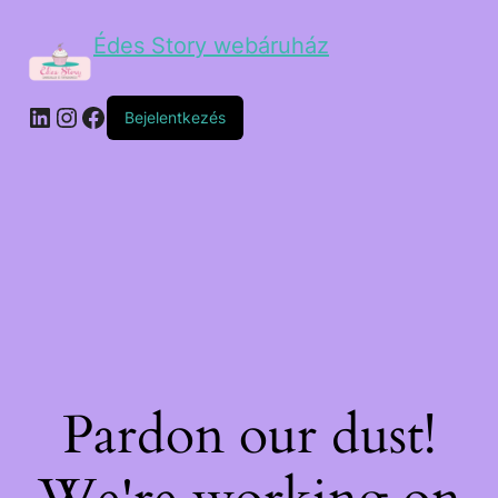
Édes Story webáruház
Bejelentkezés
Pardon our dust!