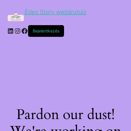
Édes Story webáruház
Bejelentkezés
Pardon our dust!