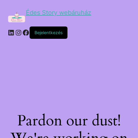
Édes Story webáruház
Bejelentkezés
Pardon our dust!