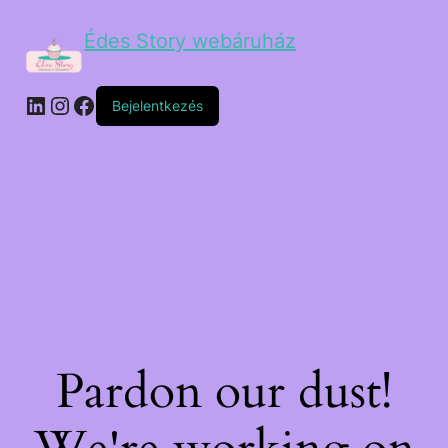
Édes Story webáruház
Bejelentkezés
Pardon our dust!