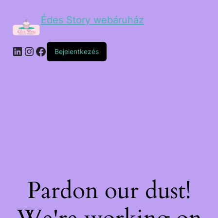
Édes Story webáruház
Bejelentkezés
Pardon our dust!