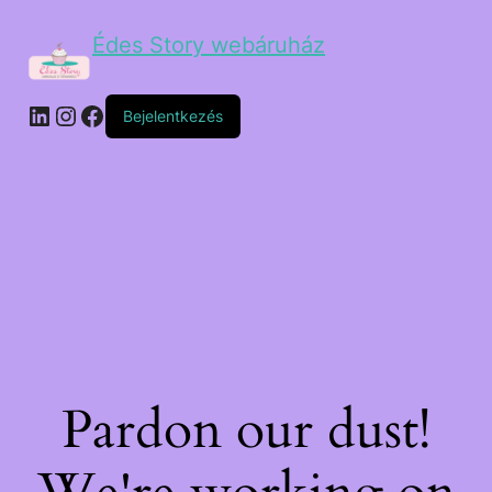
Édes Story webáruház
Bejelentkezés
Pardon our dust!