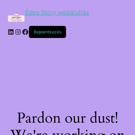
Édes Story webáruház
Bejelentkezés
Pardon our dust!