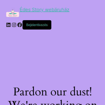
Édes Story webáruház
Bejelentkezés
Pardon our dust!