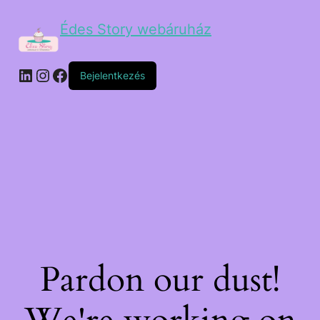
Édes Story webáruház
Bejelentkezés
Pardon our dust!