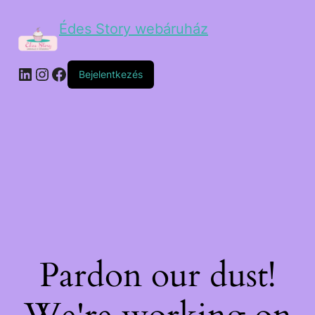
Édes Story webáruház
Bejelentkezés
Pardon our dust!