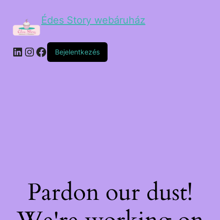
Édes Story webáruház
Bejelentkezés
Pardon our dust!