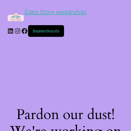
Édes Story webáruház
Bejelentkezés
Pardon our dust!