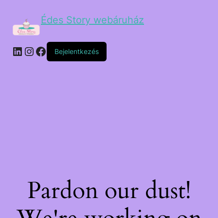
Édes Story webáruház
Bejelentkezés
Pardon our dust!