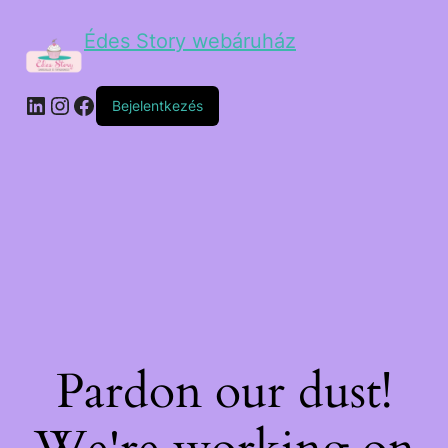
Édes Story webáruház
Bejelentkezés
Pardon our dust!