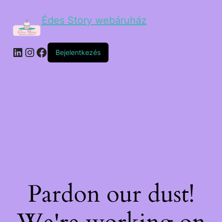
Édes Story webáruház
Bejelentkezés
Pardon our dust!