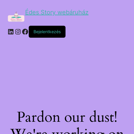
Édes Story webáruház
Bejelentkezés
Pardon our dust!