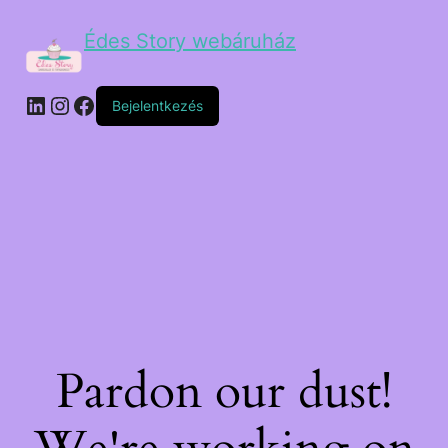
Édes Story webáruház
Bejelentkezés
Pardon our dust!