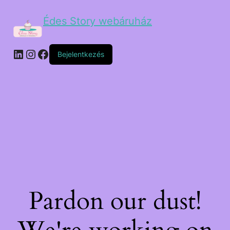
Édes Story webáruház
Bejelentkezés
Pardon our dust!