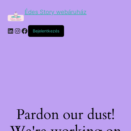
Édes Story webáruház
Bejelentkezés
Pardon our dust!