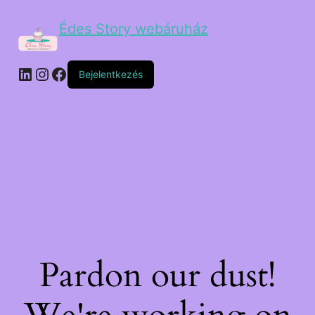
Édes Story webáruház
Bejelentkezés
Pardon our dust!