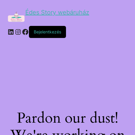
Édes Story webáruház
Bejelentkezés
Pardon our dust!