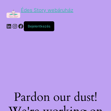
Édes Story webáruház
Bejelentkezés
Pardon our dust!