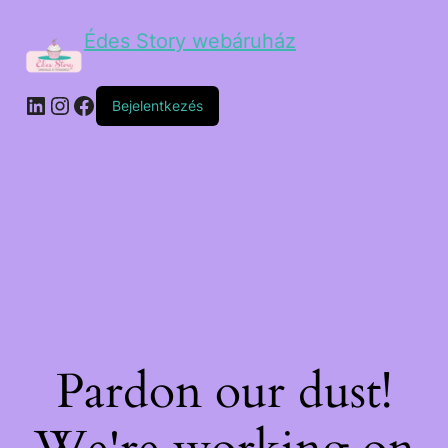
Édes Story webáruház
Bejelentkezés
Pardon our dust!