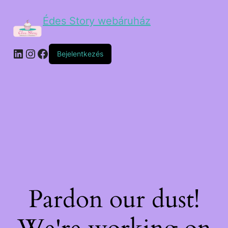
Édes Story webáruház
Bejelentkezés
Pardon our dust!