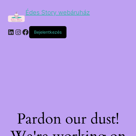
Édes Story webáruház
Bejelentkezés
Pardon our dust!