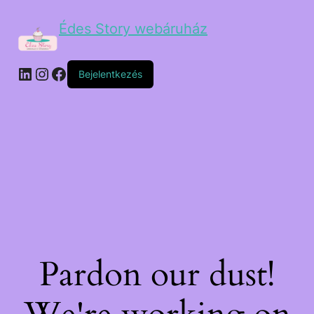
Édes Story webáruház
Bejelentkezés
Pardon our dust!