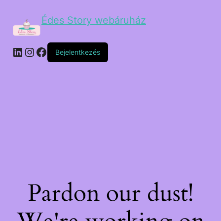
Édes Story webáruház
Bejelentkezés
Pardon our dust!