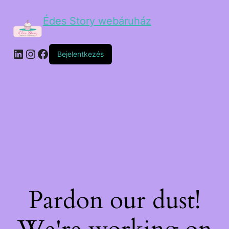
Édes Story webáruház
Bejelentkezés
Pardon our dust!