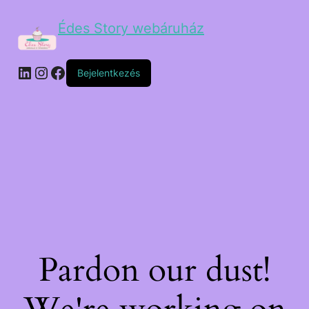
Édes Story webáruház
Bejelentkezés
Pardon our dust!