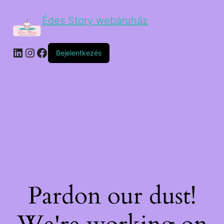
Édes Story webáruház
Bejelentkezés
Pardon our dust!