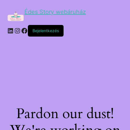
Édes Story webáruház
Bejelentkezés
Pardon our dust!