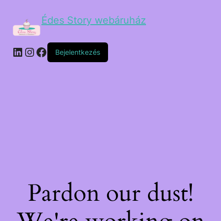
Édes Story webáruház
Bejelentkezés
Pardon our dust!