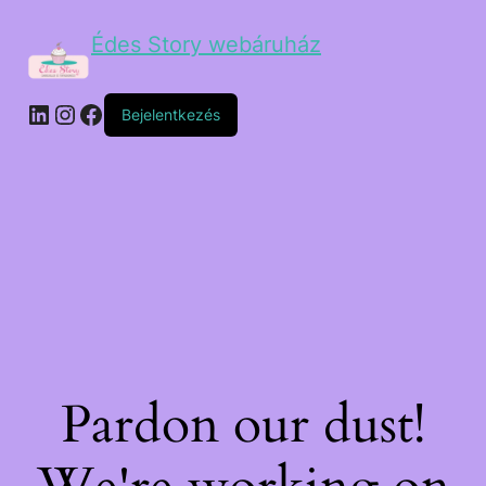
Édes Story webáruház
Bejelentkezés
Pardon our dust!