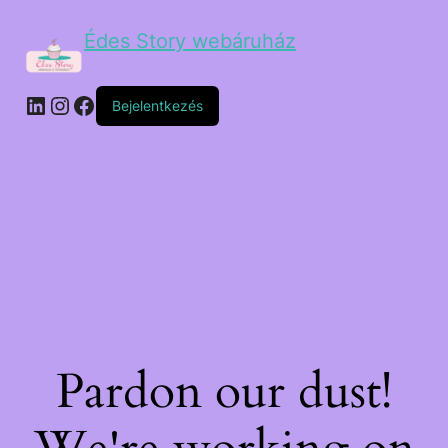
Édes Story webáruház
Bejelentkezés
Pardon our dust!