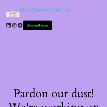
Édes Story webáruház
Bejelentkezés
Pardon our dust!