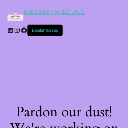
Édes Story webáruház
Bejelentkezés
Pardon our dust!