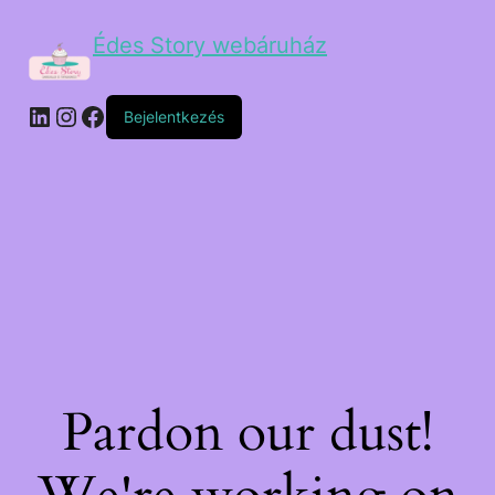
Édes Story webáruház
Bejelentkezés
Pardon our dust!