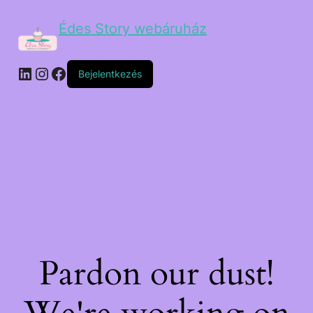
Édes Story webáruház
Bejelentkezés
Pardon our dust!