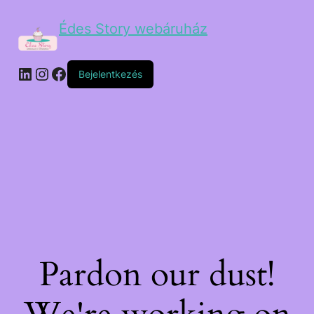
Édes Story webáruház
Bejelentkezés
Pardon our dust!