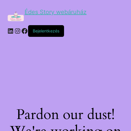
Édes Story webáruház
Bejelentkezés
Pardon our dust!