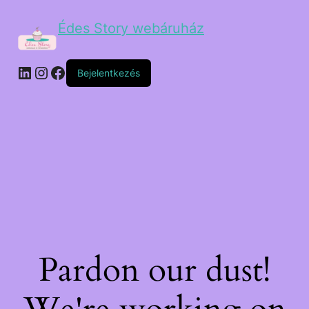
Édes Story webáruház
Bejelentkezés
Pardon our dust!