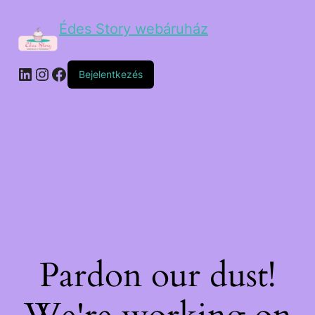
Édes Story webáruház
Bejelentkezés
Pardon our dust!