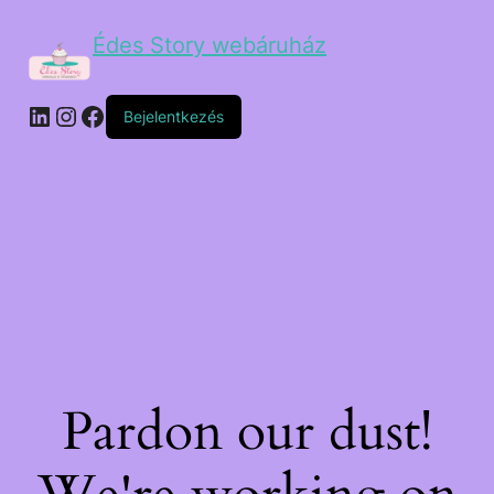
Édes Story webáruház
Bejelentkezés
Pardon our dust!