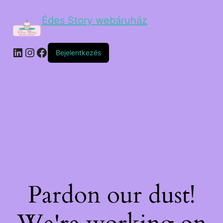
Édes Story webáruház
Bejelentkezés
Pardon our dust!