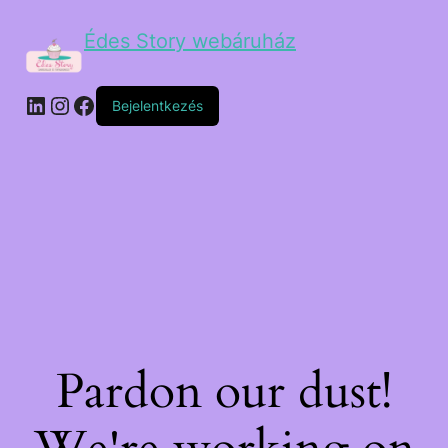
Édes Story webáruház
Bejelentkezés
Pardon our dust!