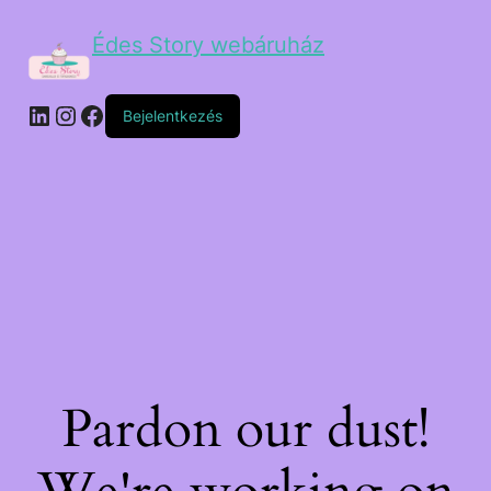
Édes Story webáruház
Bejelentkezés
Pardon our dust!