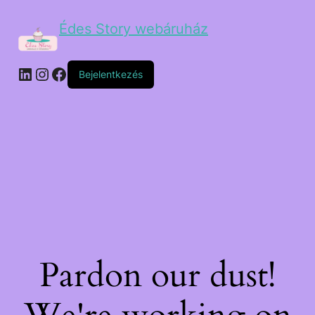
Édes Story webáruház
Bejelentkezés
Pardon our dust!